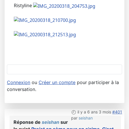
Ristyline
Connexion
ou
Créer un compte
pour participer à la
conversation.
il y a 6 ans 3 mois
#401
par
seishan
Réponse de
seishan
sur
le sujet
Projet on sème pour on s'aime. C'est